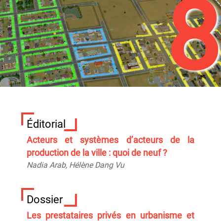
8
Éditorial
Acteurs et systèmes d’acteurs de la
production de la ville : quoi de neuf ?
Nadia
Arab
, Hélène
Dang Vu
Dossier
Les prestataires privés en urbanisme et