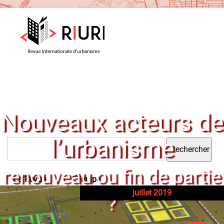
Nouveaux acteurs de
l’urbanisme
Rechercher :
renouveau ou fin de partie
La Revue
L’Équipe
juillet 2019
?