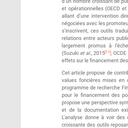
d’un nombre croissant de pub
et opérationnelles (OECD et 
allant d’une intervention d
négociées avec les promoteur
s’inscrivent, ces outils tra
relations entre acteurs pub
largement promus à l’éche
[11]
(Suzuki
et al
., 2015
; OCDE 
effets sur le financement des 
Cet article propose de contri
values foncières mises en 
programme de recherche Finan
pour le financement des pol
propose une perspective synthé
et de la documentation exis
L’analyse donne à voir des
croissante des outils reposan