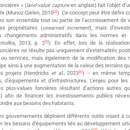
oncières » (
land-value capture
en anglais) fait l’objet d’
[3]
nte (Munoz-Gielen, 2010
). Ce concept peut être défini c
s son ensemble tout ou partie de l’accroissement de va
es propriétaires (
unearned increment
), mais d’inves
es changements administratifs dans les normes et r
[5]
molka, 2013, p. 2
). En effet, lors de la réalisati
foncières ne résulte pas uniquement d’externalités posi
s ou services, mais également de la modification des r
cipe ainsi à une augmentation de la valeur des terrains q
[6]
s projets (Hendricks
et al.,
2023
) – en même temps 
, d’équipements et d’infrastructures. L’enjeu pour les 
s plus-values foncières résultant d’actions autres q
es) afin de financer les investissements publics néce
ondre aux besoins des habitants.
s gouvernements déploient différents outils visant à ca
er les besoins d’équipements liés au développement urbai
[7]