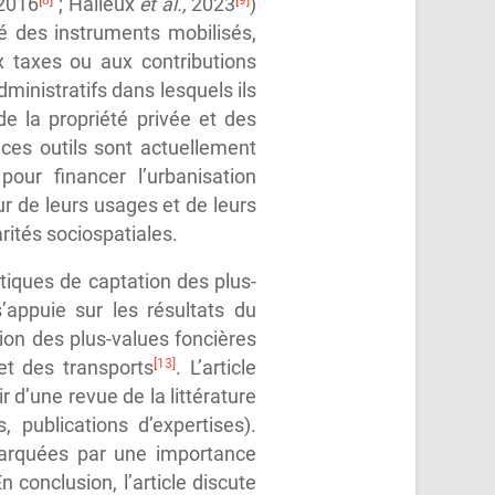
 2016
; Halleux
et al.,
2023
)
ité des instruments mobilisés,
x taxes ou aux contributions
inistratifs dans lesquels ils
de la propriété privée et des
ces outils sont actuellement
ur financer l’urbanisation
r de leurs usages et de leurs
rités sociospatiales.
tiques de captation des plus-
appuie sur les résultats du
ion des plus-values foncières
[13]
et des transports
. L’article
r d’une revue de la littérature
 publications d’expertises).
marquées par une importance
 conclusion, l’article discute