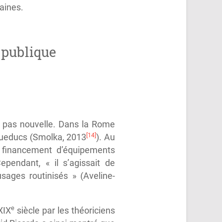
baines.
n publique
st pas nouvelle. Dans la Rome
[14]
’aqueducs (Smolka, 2013
). Au
u financement d’équipements
endant, « il s’agissait de
sages routinisés » (Aveline-
e
XIX
siècle par les théoriciens