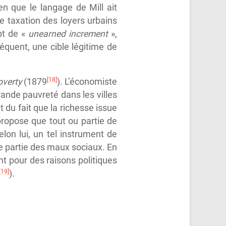
n que le langage de Mill ait
e taxation des loyers urbains
pt de «
unearned increment
»,
séquent, une cible légitime de
[18]
overty
(1879
). L’économiste
grande pauvreté dans les villes
 du fait que la richesse issue
 propose que tout ou partie de
elon lui, un tel instrument de
nde partie des maux sociaux. En
ent pour des raisons politiques
[19]
).