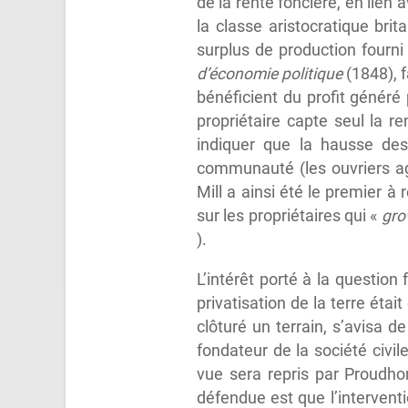
de la rente foncière, en lien 
la classe aristocratique bri
surplus de production fourni 
d’économie politique
(1848), 
bénéficient du profit généré 
propriétaire capte seul la re
indiquer que la hausse des 
communauté (les ouvriers agri
Mill a ainsi été le premier 
sur les propriétaires qui «
gro
).
L’intérêt porté à la questi
privatisation de la terre éta
clôturé un terrain, s’avisa d
fondateur de la société civi
vue sera repris par Proudhon
défendue est que l’interventio