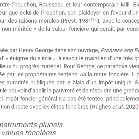
tre Proudhon, Rousseau et leur contemporain Mill. Bie
ur que celui de Proudhon, son plaidoyer en faveur d’un
[17]
 par des raisons morales (Prest, 1981
), avec le conce
 non méritée » de la valeur foncière qui serait, par con
fusée par Henry George dans son ouvrage,
Progress and P
it d’ « énigme du siècle », à savoir le maintien d’une très 
lieux du progrès matériel. Pour George, ce paradoxe vient
e par les propriétaires terriens
via
la rente foncière. Il
es autorités publiques par le biais d’un impôt unique. S
it le pouvoir d’abolir la pauvreté et de résoudre une gra
tel impôt foncier général n’a pas été tentée, principalem
ation directe avec les élites foncières (Hughes
et al.,
2020
nstruments pluriels
-values foncières