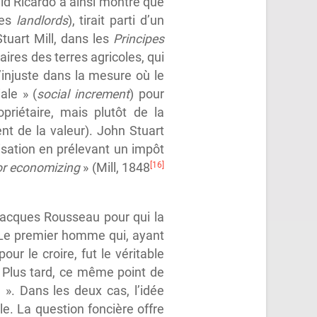
avid Ricardo a ainsi montré que
les
landlords
), tirait parti d’un
Stuart Mill, dans les
Principes
aires des terres agricoles, qui
d’injuste dans la mesure où le
ale » (
social increment
) pour
priétaire, mais plutôt de la
nt de la valeur). John Stuart
isation en prélevant un impôt
[16]
, or economizing
» (Mill, 1848
Jacques Rousseau pour qui la
 « Le premier homme qui, ayant
ur le croire, fut le véritable
. Plus tard, ce même point de
 ». Dans les deux cas, l’idée
ale. La question foncière offre