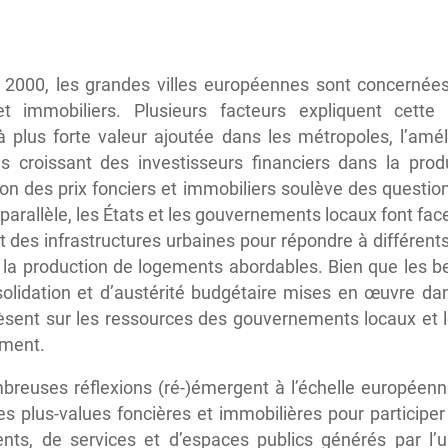
2000, les grandes villes européennes sont concernées
et immobiliers. Plusieurs facteurs expliquent cette i
à plus forte valeur ajoutée dans les métropoles, l’améli
 croissant des investisseurs financiers dans la produ
ation des prix fonciers et immobiliers soulève des quest
n parallèle, les États et les gouvernements locaux font f
 des infrastructures urbaines pour répondre à différents
la production de logements abordables. Bien que les b
solidation et d’austérité budgétaire mises en œuvre da
èsent sur les ressources des gouvernements locaux et 
ement.
breuses réflexions (ré-)émergent à l’échelle européenne
des plus-values foncières et immobilières pour particip
ments, de services et d’espaces publics générés par l’u