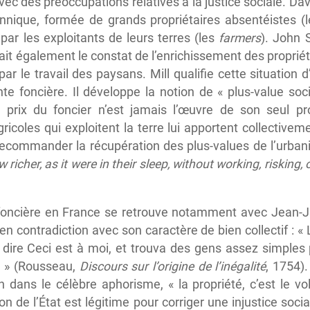
avec des préoccupations relatives à la justice sociale. D
tannique, formée de grands propriétaires absentéistes (
par les exploitants de leurs terres (les
farmers
). John 
fait également le constat de l’enrichissement des propriét
par le travail des paysans. Mill qualifie cette situation 
nte foncière. Il développe la notion de « plus-value soci
prix du foncier n’est jamais l’œuvre de son seul pro
coles qui exploitent la terre lui apportent collectiveme
à recommander la récupération des plus-values de l’urban
w richer, as it were in their sleep, without working, risking
on foncière en France se retrouve notamment avec Jean-
it en contradiction avec son caractère de bien collectif :
e dire Ceci est à moi, et trouva des gens assez simples po
le » (Rousseau,
Discours sur l’origine de l’inégalité
, 1754)
 dans le célèbre aphorisme, « la propriété, c’est le vol
n de l’État est légitime pour corriger une injustice soci