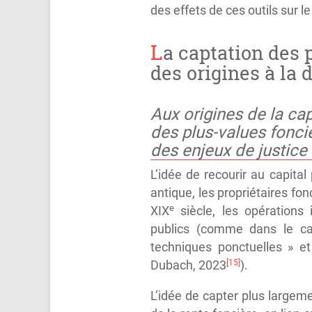
des effets de ces outils sur 
La captation des 
des origines à la 
Aux origines de la ca
des plus-values fonciè
des enjeux de justice
L’idée de recourir au capita
antique, les propriétaires fo
e
XIX
siècle, les opérations
publics (comme dans le ca
techniques ponctuelles » et
[15]
Dubach, 2023
).
L’idée de capter plus largeme