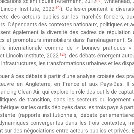
lications scientifiques (Altermann, 2012
; Whitehead,
[10]
Lincoln Institute, 2022
). Celles-ci pointent la divers
irecte des acteurs publics sur les marchés fonciers, au
s. Dépendants des contextes nationaux, politiques et adm
duisent également la diversité des cadres de régulation 
lics et promoteurs immobiliers dans l’aménagement. Si 
lle internationale comme de « bonnes pratiques » po
[12]
et Lincoln Institute, 2022
), des débats émergent autou
infrastructures, les transformations urbaines et les dispa
buer à ces débats à partir d’une analyse croisée des pra
œuvre en Angleterre, en France et aux Pays-Bas. Il s’
cing Clean Air, qui explore le rôle des outils de captat
itiques de transition, dans les secteurs du logement 
tique sur les outils déployés dans les trois pays à parti
tante (rapports institutionnels, débats parlementaires,
 dynamiques convergentes dans les trois contextes, 
t sur des négociations entre acteurs publics et privés. En