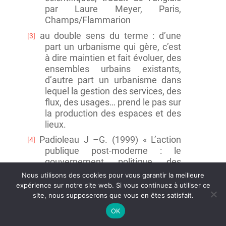
par Laure Meyer, Paris,
Champs/Flammarion
au double sens du terme : d’une
[3]
part un urbanisme qui gère, c’est
à dire maintien et fait évoluer, des
ensembles urbains existants,
d’autre part un urbanisme dans
lequel la gestion des services, des
flux, des usages… prend le pas sur
la production des espaces et des
lieux.
Padioleau J –G. (1999) « L’action
[4]
publique post-moderne : le
gouvernement politique des
risques », dans
Politiques et
Nous utilisons des cookies pour vous garantir la meilleure
Management Public,
vol. 17 n°4
expérience sur notre site web. Si vous continuez à utiliser ce
p. 85-127.
site, nous supposerons que vous en êtes satisfait.
OK